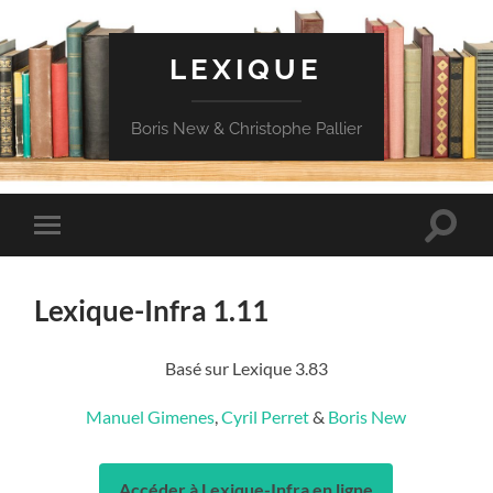
LEXIQUE
Boris New & Christophe Pallier
Toggle
Toggle
search
mobile
field
menu
Lexique-Infra 1.11
Basé sur Lexique 3.83
Manuel Gimenes
,
Cyril Perret
&
Boris New
Accéder à Lexique-Infra en ligne