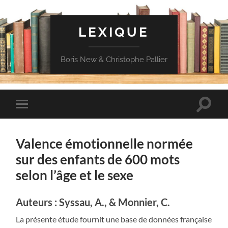
LEXIQUE
Boris New & Christophe Pallier
Toggle
Toggle
search
mobile
field
menu
Valence émotionnelle normée
sur des enfants de 600 mots
selon l’âge et le sexe
Auteurs : Syssau, A., & Monnier, C.
La présente étude fournit une base de données française