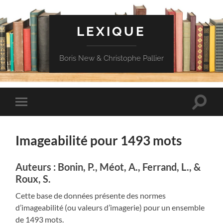
LEXIQUE
Boris New & Christophe Pallier
Toggle
Toggle
search
mobile
field
menu
Imageabilité pour 1493 mots
Auteurs : Bonin, P., Méot, A., Ferrand, L., &
Roux, S.
Cette base de données présente des normes
d’imageabilité (ou valeurs d’imagerie) pour un ensemble
de 1493 mots.