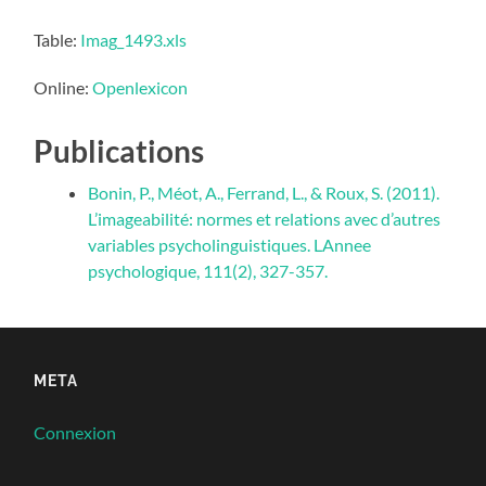
Table:
Imag_1493.xls
Online:
Openlexicon
Publications
Bonin, P., Méot, A., Ferrand, L., & Roux, S. (2011).
L’imageabilité: normes et relations avec d’autres
variables psycholinguistiques. LAnnee
psychologique, 111(2), 327-357.
META
Connexion