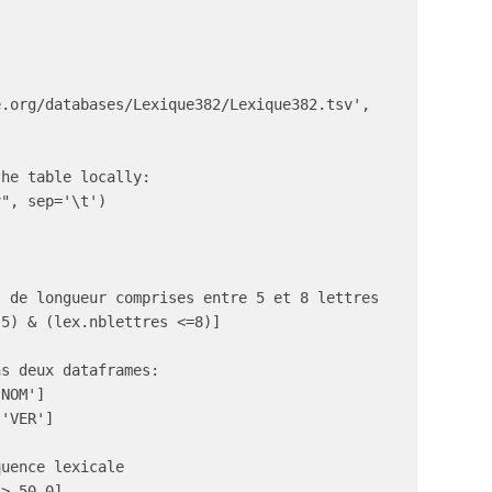
.org/databases/Lexique382/Lexique382.tsv', 
he table locally:

", sep='\t')

 de longueur comprises entre 5 et 8 lettres

5) & (lex.nblettres <=8)]

s deux dataframes:

NOM']

'VER']

uence lexicale

> 50.0]
