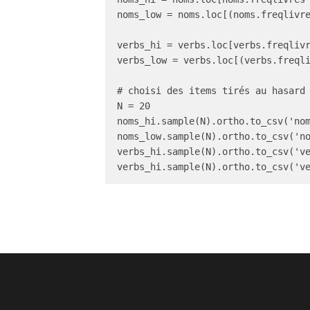
noms_low = noms.loc[(noms.freqlivre
verbs_hi = verbs.loc[verbs.freqlivr
verbs_low = verbs.loc[(verbs.freqli
# choisi des items tirés au hasard 
N = 20

noms_hi.sample(N).ortho.to_csv('nom
noms_low.sample(N).ortho.to_csv('no
verbs_hi.sample(N).ortho.to_csv('ve