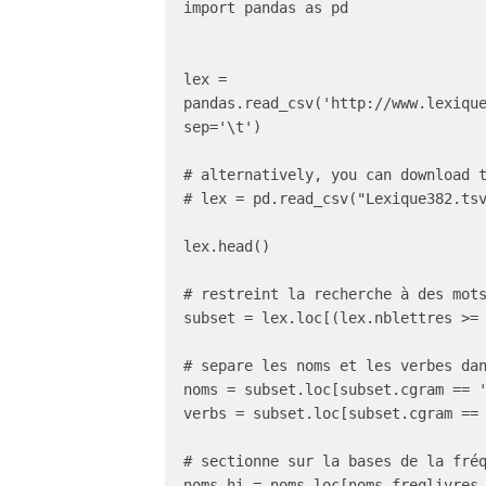
import pandas as pd

lex = 
pandas.read_csv('http://www.lexique
sep='\t')

# alternatively, you can download t
# lex = pd.read_csv("Lexique382.tsv
lex.head()

# restreint la recherche à des mots
subset = lex.loc[(lex.nblettres >= 
# separe les noms et les verbes dan
noms = subset.loc[subset.cgram == '
verbs = subset.loc[subset.cgram == 
# sectionne sur la bases de la fréq
noms_hi = noms.loc[noms.freqlivres 